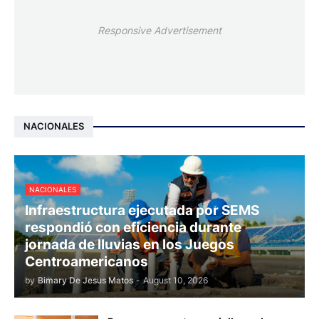
Responsive Advertisement
NACIONALES
NACIONALES
Infraestructura ejecutada por SEMS
respondió con eficiencia durante
jornada de lluvias en los Juegos
Centroamericanos
by
Bimary De Jesus Matos
-
August 10, 2026