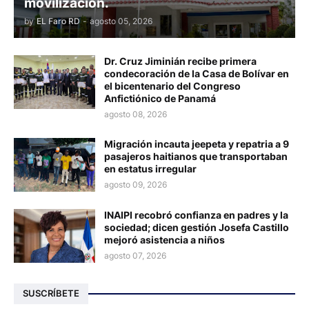
movilización.
by
EL Faro RD
-
agosto 05, 2026
Dr. Cruz Jiminián recibe primera
condecoración de la Casa de Bolívar en
el bicentenario del Congreso
Anfictiónico de Panamá
agosto 08, 2026
Migración incauta jeepeta y repatria a 9
pasajeros haitianos que transportaban
en estatus irregular
agosto 09, 2026
INAIPI recobró confianza en padres y la
sociedad; dicen gestión Josefa Castillo
mejoró asistencia a niños
agosto 07, 2026
SUSCRÍBETE